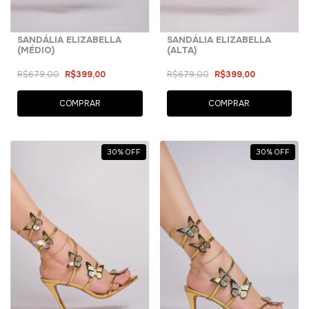
SANDÁLIA ELIZABELLA
SANDÁLIA ELIZABELLA
(MÉDIO)
(ALTA)
R$679,00
R$399,00
R$679,00
R$399,00
COMPRAR
COMPRAR
30
%
OFF
30
%
OFF