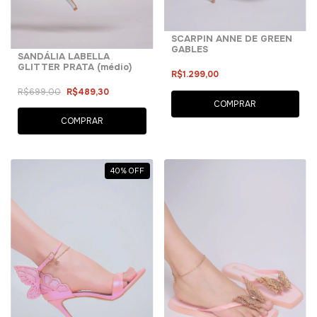
SCARPIN ANNE DE GREEN
GABLES
SANDÁLIA LABELLA
GLITTER PRATA (médio)
R$1.299,00
R$699,00
R$489,30
COMPRAR
COMPRAR
40
%
OFF