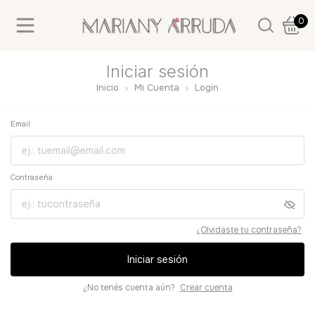
0
Iniciar sesión
Inicio
Mi Cuenta
Login
Email
Contraseña
¿Olvidaste tu contraseña?
Iniciar sesión
¿No tenés cuenta aún?
Crear cuenta