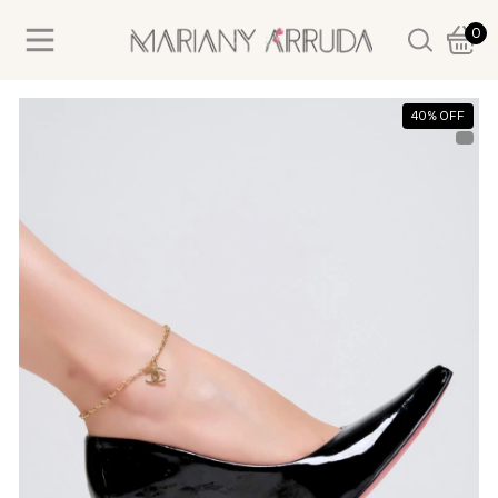
0
40
%
OFF