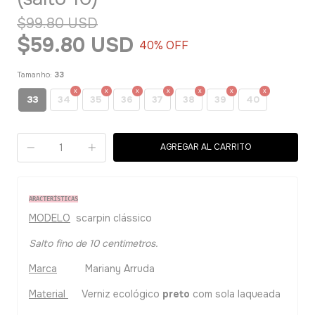
$99.80 USD
$59.80 USD
40
% OFF
Tamanho:
33
33
34
35
36
37
38
39
40
ARACTERÍSTICAS
MODELO
scarpin clássico
Salto fino de 10 centimetros.
Marca
Mariany Arruda
Material
Verniz ecológico
preto
com sola laqueada