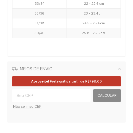
33/34
22 - 22.6 cm
35/36
23 - 23.4 cm
37/38
24.5 - 25.4 cm
39/40
25.8 - 26.5 cm
MEIOS DE ENVIO
Alterar CEP
Aproveite!
Frete grátis a partir de
R$799,00
CALCULAR
Não sei meu CEP