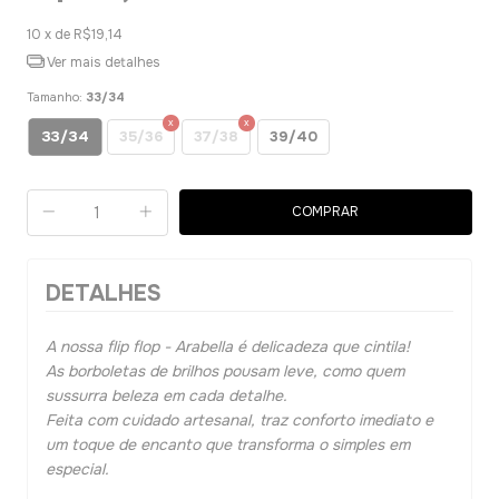
10
x de
R$19,14
Ver mais detalhes
Tamanho:
33/34
33/34
35/36
37/38
39/40
DETALHES
A nossa flip flop - Arabella é delicadeza que cintila!
As borboletas de brilhos pousam leve, como quem
sussurra beleza em cada detalhe.
Feita com cuidado artesanal, traz conforto imediato e
um toque de encanto que transforma o simples em
especial.