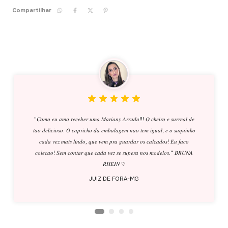
Compartilhar
"𝐶𝑜𝑚𝑜 𝑒𝑢 𝑎𝑚𝑜 𝑟𝑒𝑐𝑒𝑏𝑒𝑟 𝑢𝑚𝑎 𝑀𝑎𝑟𝑖𝑎𝑛𝑦 𝐴𝑟𝑟𝑢𝑑𝑎!!! 𝑂 𝑐ℎ𝑒𝑖𝑟𝑜 𝑒 𝑠𝑢𝑟𝑟𝑒𝑎𝑙 𝑑𝑒
𝑡𝑎𝑜 𝑑𝑒𝑙𝑖𝑐𝑖𝑜𝑠𝑜. 𝑂 𝑐𝑎𝑝𝑟𝑖𝑐ℎ𝑜 𝑑𝑎 𝑒𝑚𝑏𝑎𝑙𝑎𝑔𝑒𝑚 𝑛𝑎𝑜 𝑡𝑒𝑚 𝑖𝑔𝑢𝑎𝑙, 𝑒 𝑜 𝑠𝑎𝑞𝑢𝑖𝑛ℎ𝑜
𝑐𝑎𝑑𝑎 𝑣𝑒𝑧 𝑚𝑎𝑖𝑠 𝑙𝑖𝑛𝑑𝑜, 𝑞𝑢𝑒 𝑣𝑒𝑚 𝑝𝑟𝑎 𝑔𝑢𝑎𝑟𝑑𝑎𝑟 𝑜𝑠 𝑐𝑎𝑙𝑐𝑎𝑑𝑜𝑠! 𝐸𝑢 𝑓𝑎𝑐𝑜
𝑐𝑜𝑙𝑒𝑐𝑎𝑜! 𝑆𝑒𝑚 𝑐𝑜𝑛𝑡𝑎𝑟 𝑞𝑢𝑒 𝑐𝑎𝑑𝑎 𝑣𝑒𝑧 𝑠𝑒 𝑠𝑢𝑝𝑒𝑟𝑎 𝑛𝑜𝑠 𝑚𝑜𝑑𝑒𝑙𝑜𝑠." 𝐵𝑅𝑈𝑁𝐴
𝑅𝐻𝐸𝐼𝑁 ♡
JUIZ DE FORA-MG