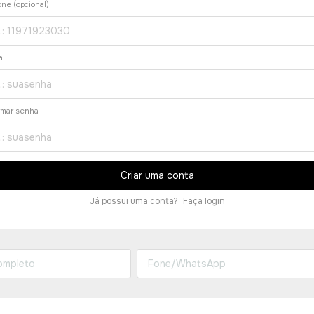
one (opcional)
a
rmar senha
Criar uma conta
Já possui uma conta?
Faça login