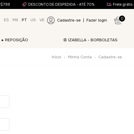
R$799
DESCONTO DE DESPEDIDA - ATÉ 70%
Frete grátis 
0
O
ES
MX
PT
US
VE
Cadastre-se
|
Fazer login
▸ REPOSIÇÃO
🦋 IZABELLA - BORBOLETAS
Início
Minha Conta
Cadastre-se