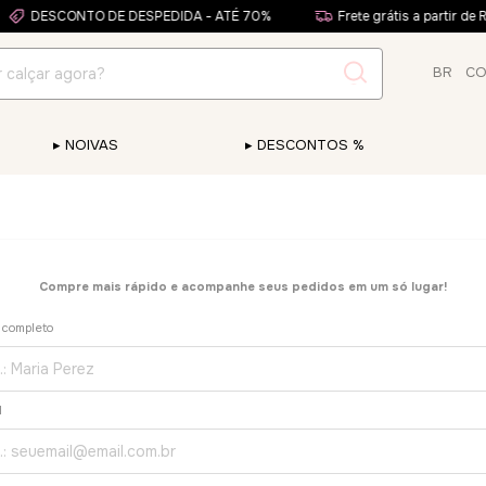
DESCONTO DE DESPEDIDA - ATÉ 70%
Frete grátis a partir de 
BR
C
▸ NOIVAS
▸ DESCONTOS %
Compre mais rápido e acompanhe seus pedidos em um só lugar!
 completo
l