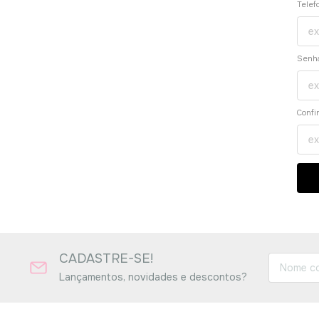
Telef
Senh
Confi
CADASTRE-SE!
Lançamentos, novidades e descontos?