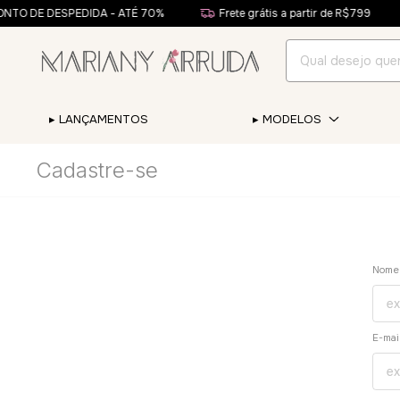
TO DE DESPEDIDA - ATÉ 70%
Frete grátis a partir de R$799
▸ LANÇAMENTOS
▸ MODELOS
Cadastre-se
Nome
E-mai