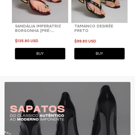
SANDÁLIA IMPERATRIZ
TAMANCO DESIRÉE
BORGONHA (PRÉ-
PRETO
VENDA)
$135.80 USD
$99.80 USD
BUY
BUY