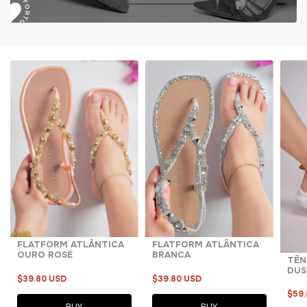
FLATFORM ATLÂNTICA
FLATFORM ATLÂNTICA
OURO ROSÉ
BRANCA
TÊNI
DUS
$39.80 USD
$39.80 USD
$59.