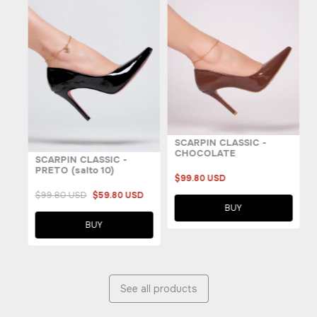
SCARPIN CLASSIC -
CHOCOLATE
SCARPIN CLASSIC -
PRETO (salto 10)
$99.80 USD
$99.80 USD
$59.80 USD
BUY
BUY
See all products