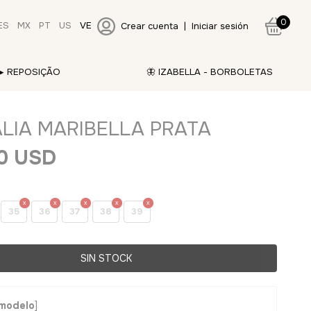
0
ES
MX
PT
US
VE
Crear cuenta
|
Iniciar sesión
▸ REPOSIÇÃO
🦋 IZABELLA - BORBOLETAS
LIA MARIBELLA PRATA
80 USD
35
36
37
38
39
modelo
]