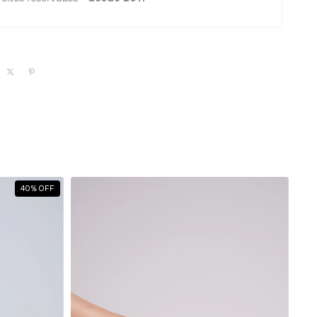
40
%
OFF