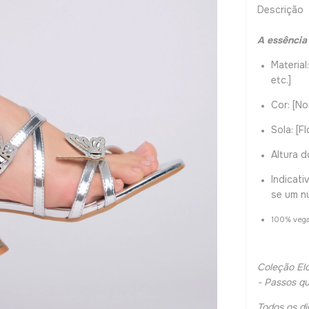
Descrição
A essência
Material
etc.]
Cor: [
Sola: [F
Altura d
Indicat
se um n
100% vega
Coleção Elo
- Passos qu
Todos os di