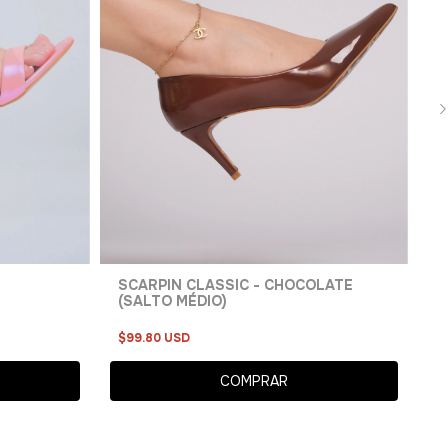
S
$
SCARPIN CLASSIC - CHOCOLATE
(SALTO MÉDIO)
$99.80 USD
COMPRAR