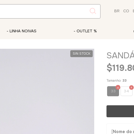
BR
CO
- LINHA NOIVAS
- OUTLET %
SANDÁ
SIN STOCK
$119.
Tamanho:
33
33
34
[
Nome do 