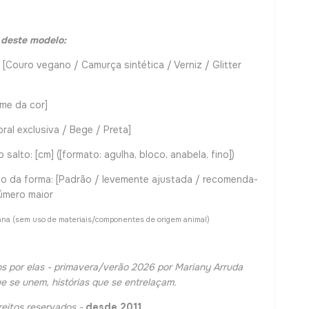
 deste modelo:
: [Couro vegano / Camurça sintética / Verniz / Glitter
Nome da cor]
loral exclusiva / Bege / Preta]
o salto: [cm] ([formato: agulha, bloco, anabela, fino])
ivo da forma: [Padrão / levemente ajustada / recomenda-
úmero maior
na (sem uso de materiais/componentes de origem animal)
s por elas - primavera/verão 2026 por Mariany Arruda
e se unem, histórias que se entrelaçam.
reitos reservados -
desde 2011