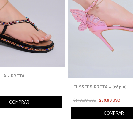
SLA - PRETA
ELYSÉES PRETA - (cópia)
D
$149.80 USD
$89.80 USD
COMPRAR
COMPRAR