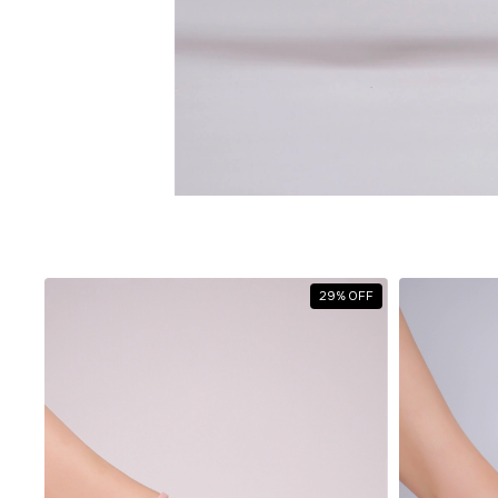
29
%
OFF