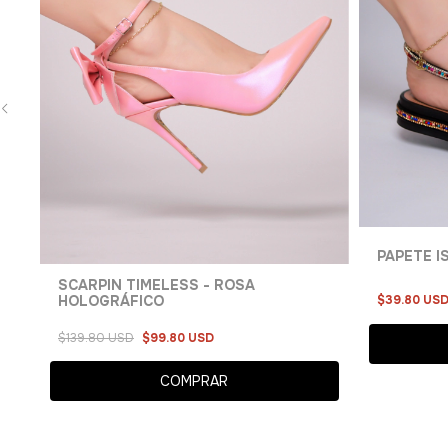
PAPETE I
SCARPIN TIMELESS - ROSA
$39.80 US
HOLOGRÁFICO
$139.80 USD
$99.80 USD
COMPRAR